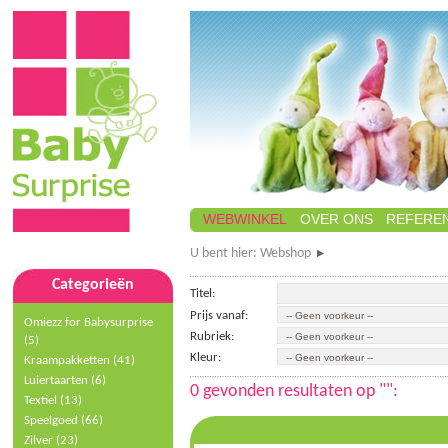
WEBWINKEL
OVER ONS
REFEREN
U bent hier:
Webshop
Categorieën
Titel:
Prijs vanaf:
Omiezz for Babysurprise
Rubriek:
(5)
Kleur:
Kraampakketten (41)
Luiertaarten (6)
0 gevonden resultaten op "":
Textiel (13)
Speelgoed
(66)
Zilver (23)