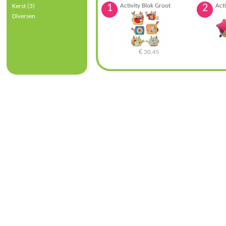
1
Activity Blok Groot
2
Acti
Kerst (3)
Diversen
€
30,45