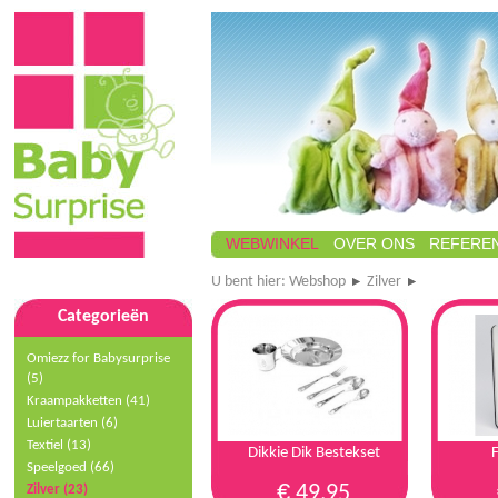
WEBWINKEL
OVER ONS
REFEREN
U bent hier:
Webshop
Zilver
Categorieën
Omiezz for Babysurprise
(5)
Kraampakketten (41)
Luiertaarten (6)
Textiel (13)
Dikkie Dik Bestekset
F
Speelgoed
(66)
€
49,95
Zilver (23)