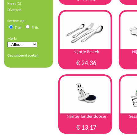
Kerst (3)
Diversen
Sorteer op:
Titel
Prijs
Merk:
Nijntje Bestek
Ni
Geavanceerd zoeken
€
24,36
Nijntje Tandendoosje
Sesa
€
13,17