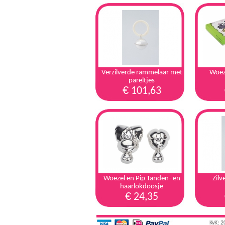
Verzilverde rammelaar met
Woez
pareltjes
€
101,63
Woezel en Pip Tanden- en
Zil
haarlokdoosje
€
24,35
KvK: 