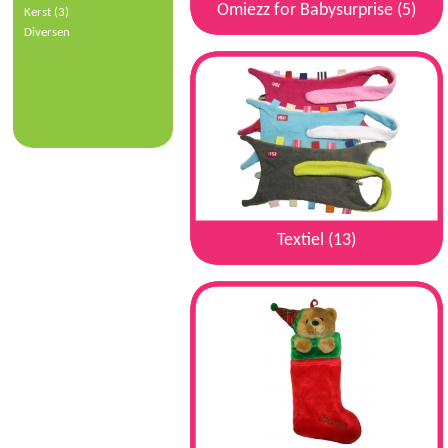
Omiezz for Babysurprise (5)
Kerst (3)
Diversen
Textiel (13)