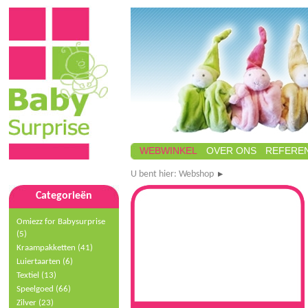
WEBWINKEL
OVER ONS
REFEREN
U bent hier:
Webshop
Categorieën
Omiezz for Babysurprise
(5)
Kraampakketten (41)
Luiertaarten (6)
Textiel (13)
Speelgoed
(66)
Zilver (23)